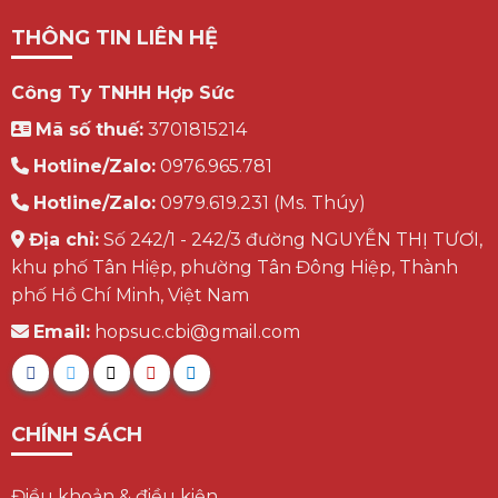
THÔNG TIN LIÊN HỆ
Công Ty TNHH Hợp Sức
Mã số thuế:
3701815214
Hotline/Zalo:
0976.965.781
Hotline/Zalo:
0979.619.231 (Ms. Thúy)
Địa chỉ:
Số 242/1 - 242/3 đường NGUYỄN THỊ TƯƠI,
khu phố Tân Hiệp, phường Tân Đông Hiệp, Thành
phố Hồ Chí Minh, Việt Nam
Email:
hopsuc.cbi@gmail.com
CHÍNH SÁCH
Điều khoản & điều kiện