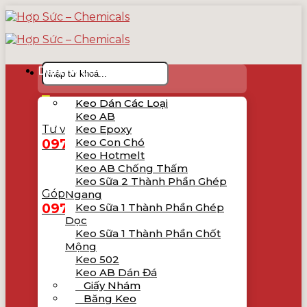
Skip
to
content
Tìm
Danh Mục Sản Phẩm
kiếm:
Keo Dán Các Loại
Keo AB
Tư vấn bán hàng
Keo Epoxy
0979.619.231
Keo Con Chó
Keo Hotmelt
Keo AB Chống Thấm
Keo Sữa 2 Thành Phần Ghép
Góp ý, khiếu nại
Ngang
0976.965.781
Keo Sữa 1 Thành Phần Ghép
Dọc
Keo Sữa 1 Thành Phần Chốt
Mộng
Keo 502
Keo AB Dán Đá
Giấy Nhám
Băng Keo