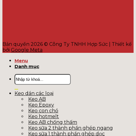
Bản quyền 2026 © Công Ty TNHH Hợp Sức | Thiết kế
bởi
Google Meta
Menu
Danh mục
Tìm
kiếm:
Keo dán các loại
Keo AB
Keo Epoxy
Keo con chó
Keo hotmelt
Keo AB chống thấm
Keo sữa 2 thành phần ghép ngang
Keo sữa 1 thành phần ghép dọc