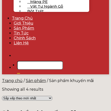
Màng PE
Vật Tư Ngành Gỗ
Bột Trét
Bột Trét Poly 2 Thành Phần
Trang Chủ
Bột Trét Putty NC 1 Thành Phần
Giới Thiệu
Sản Phẩm
Bột Trét Nước Putty-W 1 Thành
Tin Tức
Phần
Chính Sách
Sản Phẩm Nổi Bật
Liên Hệ
Sản Phẩm Khuyến Mãi
Tìm
kiếm:
Trang chủ
/
Sản phẩm
/
Sản phẩm khuyến mãi
Showing all 4 results