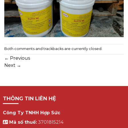
Both comments and trackbacks are currently closed.
←
Previous
Next
→
THÔNG TIN LIÊN HỆ
Công Ty TNHH Hợp Sức
Mã số thuế:
3701815214