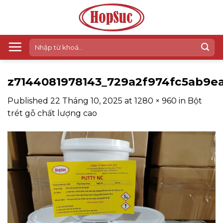
Skip
to
content
Tìm
kiếm:
z7144081978143_729a2f974fc5ab9e
Published
22 Tháng 10, 2025
at
1280 × 960
in
Bột
trét gỗ chất lượng cao