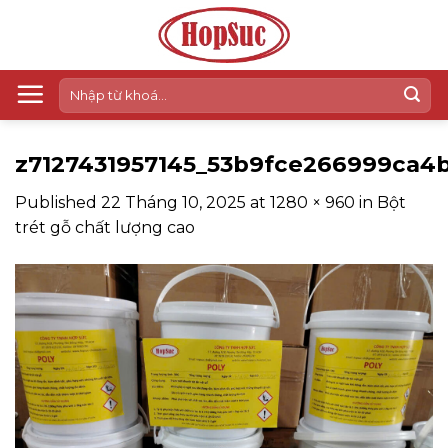
Skip
to
content
Tìm
kiếm:
z7127431957145_53b9fce266999ca4
Published
22 Tháng 10, 2025
at
1280 × 960
in
Bột
trét gỗ chất lượng cao