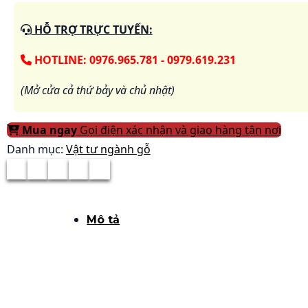
HỖ TRỢ TRỰC TUYẾN:
HOTLINE: 0976.965.781 - 0979.619.231
(Mở cửa cả thứ bảy và chủ nhật)
Mua ngay
Gọi điện xác nhận và giao hàng tận nơi
Danh mục:
Vật tư ngành gỗ
Mô tả