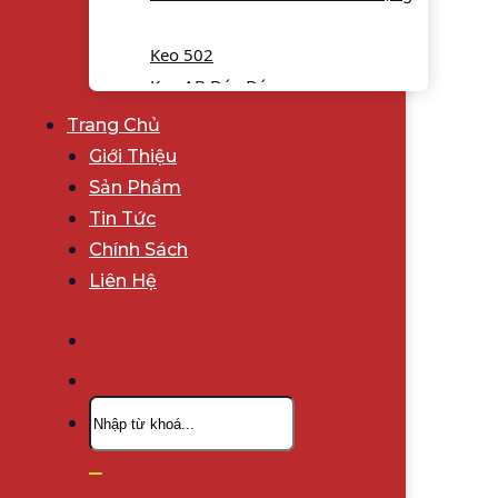
Keo 502
Keo AB Dán Đá
Giấy Nhám
Trang Chủ
Băng Keo
Giới Thiệu
Màng PE
Sản Phẩm
Vật Tư Ngành Gỗ
Tin Tức
Bột Trét
Chính Sách
Bột Trét Poly 2 Thành Phần
Liên Hệ
Bột Trét Putty NC 1 Thành Phần
Bột Trét Nước Putty-W 1 Thành
Phần
Sản Phẩm Nổi Bật
Tìm
Sản Phẩm Khuyến Mãi
kiếm: