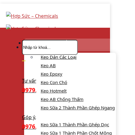
Skip
to
content
Danh Mục Sản Phẩm
Tìm
kiếm:
Keo Dán Các Loại
Keo AB
Keo Epoxy
Tư vấn bán hàng
Keo Con Chó
0979.619.231
Keo Hotmelt
Keo AB Chống Thấm
Keo Sữa 2 Thành Phần Ghép Ngang
Góp ý, khiếu nại
Keo Sữa 1 Thành Phần Ghép Dọc
0976.965.781
Keo Sữa 1 Thành Phần Chốt Mộng