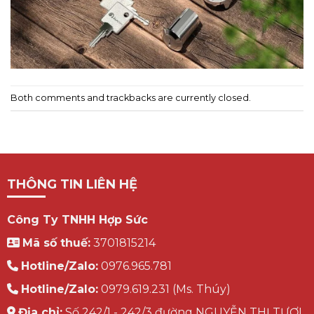
Both comments and trackbacks are currently closed.
THÔNG TIN LIÊN HỆ
Công Ty TNHH Hợp Sức
Mã số thuế:
3701815214
Hotline/Zalo:
0976.965.781
Hotline/Zalo:
0979.619.231 (Ms. Thúy)
Địa chỉ:
Số 242/1 - 242/3 đường NGUYỄN THỊ TƯƠI,