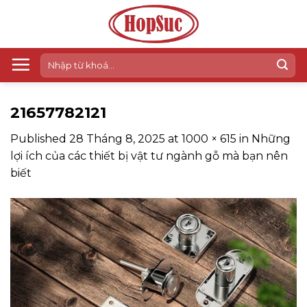
Skip
to
content
Tìm
kiếm:
21657782121
Published
28 Tháng 8, 2025
at
1000 × 615
in
Những
lợi ích của các thiết bị vật tư ngành gỗ mà bạn nên
biết