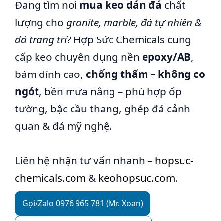
Đang tìm nơi
mua keo dán đá
chất
lượng cho
granite, marble, đá tự nhiên &
đá trang trí
? Hợp Sức Chemicals cung
cấp keo chuyên dụng nền
epoxy/AB
,
bám dính cao,
chống thấm – không co
ngót
, bền mưa nắng – phù hợp ốp
tường, bậc cầu thang, ghép đá cảnh
quan & đá mỹ nghệ.
Liên hệ nhận tư vấn nhanh –
hopsuc-
chemicals.com
&
keohopsuc.com
.
Gọi/Zalo 0976 965 781 (Mr. Xoan)