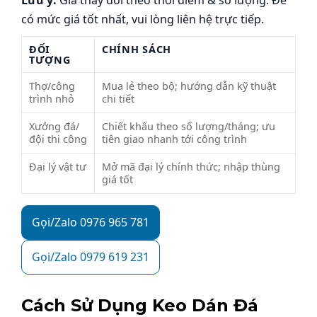
Lưu ý:
Giá thay đổi theo thời điểm & số lượng. Để
có mức giá tốt nhất, vui lòng liên hệ trực tiếp.
ĐỐI
CHÍNH SÁCH
TƯỢNG
Thợ/công
Mua lẻ theo bộ; hướng dẫn kỹ thuật
trình nhỏ
chi tiết
Xưởng đá/
Chiết khấu theo số lượng/tháng; ưu
đội thi công
tiên giao nhanh tới công trình
Đại lý vật tư
Mở mã đại lý chính thức; nhập thùng
giá tốt
Gọi/Zalo 0976 965 781
Gọi/Zalo 0979 619 231
Cách Sử Dụng Keo Dán Đá