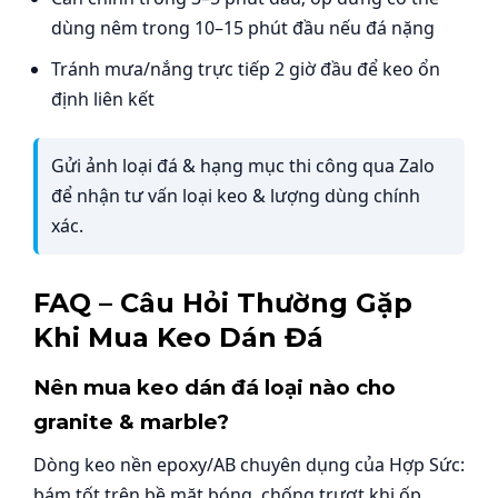
dùng nêm trong 10–15 phút đầu nếu đá nặng
Tránh mưa/nắng trực tiếp 2 giờ đầu để keo ổn
định liên kết
Gửi ảnh loại đá & hạng mục thi công qua Zalo
để nhận tư vấn loại keo & lượng dùng chính
xác.
FAQ – Câu Hỏi Thường Gặp
Khi Mua Keo Dán Đá
Nên mua keo dán đá loại nào cho
granite & marble?
Dòng keo nền epoxy/AB chuyên dụng của Hợp Sức:
bám tốt trên bề mặt bóng, chống trượt khi ốp