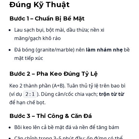
Đúng Kỹ Thuật
Bước 1 – Chuẩn Bị Bề Mặt
Lau sạch bụi, bột mài, dầu thừa; nền xi
măng/gạch khô ráo
Đá bóng (granite/marble) nên
làm nhám nhẹ
bề
mặt tiếp xúc
Bước 2 – Pha Keo Đúng Tỷ Lệ
Keo 2 thành phần (A+B). Tuân thủ tỷ lệ trên bao bì
(ví dụ
). Dùng cân/cốc chia vạch;
trộn từ từ
2:1
để hạn chế bọt.
Bước 3 – Thi Công & Căn Đá
Bôi keo lên cả bề mặt đá và nền để tăng bám
Căn chỉnh trong 3–5 phút đầu; ốp đứng có thể