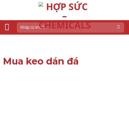
Skip
to
content
Tìm
kiếm:
Mua keo dán đá