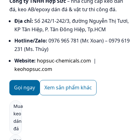
Công ty TNHH Hợp Sức
– nhà cung cấp keo dán
đá, keo AB/epoxy dán đá & vật tư thi công đá.
Địa chỉ:
Số 242/1-242/3, đường Nguyễn Thị Tươi,
KP Tân Hiệp, P. Tân Đông Hiệp, Tp.HCM
Hotline/Zalo:
0976 965 781 (Mr. Xoan) – 0979 619
231 (Ms. Thúy)
Website:
hopsuc-chemicals.com
|
keohopsuc.com
Gọi ngay
Xem sản phẩm khác
Mua
keo
dán
đá