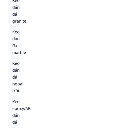
Keo
dán
đá
granite
Keo
dán
đá
marble
Keo
dán
đá
ngoài
trời
Keo
epoxy/AB
dán
đá