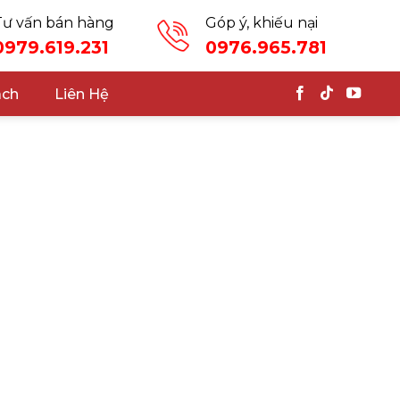
Tư vấn bán hàng
Góp ý, khiếu nại
0979.619.231
0976.965.781
ách
Liên Hệ