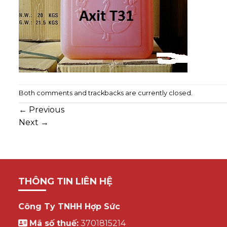
Both comments and trackbacks are currently closed.
←
Previous
Next
→
THÔNG TIN LIÊN HỆ
Công Ty TNHH Hợp Sức
Mã số thuế:
3701815214