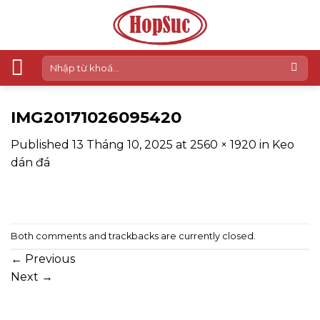
Skip
to
content
Tìm
kiếm:
IMG20171026095420
Published
13 Tháng 10, 2025
at
2560 × 1920
in
Keo
dán đá
Both comments and trackbacks are currently closed.
←
Previous
Next
→