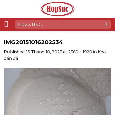
Skip
to
content
Tìm
kiếm:
IMG20151016202534
Published
13 Tháng 10, 2025
at
2560 × 1920
in
Keo
dán đá