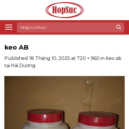
Skip
to
content
Tìm
kiếm:
keo AB
Published
18 Tháng 10, 2025
at
720 × 960
in
Keo ab
tại Hải Dương