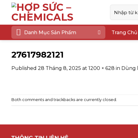
Skip
Tìm
to
kiếm:
content
Danh Mục Sản Phẩm
Trang Chủ
27617982121
Published
28 Tháng 8, 2025
at
1200 × 628
in
Dùng k
Both comments and trackbacks are currently closed.
THÔNG TIN LIÊN HỆ