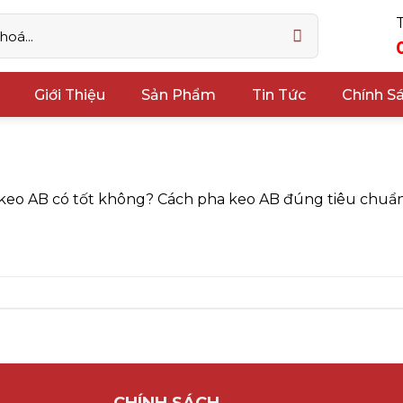
Giới Thiệu
Sản Phẩm
Tin Tức
Chính S
eo AB có tốt không? Cách pha keo AB đúng tiêu chuẩ
CHÍNH SÁCH