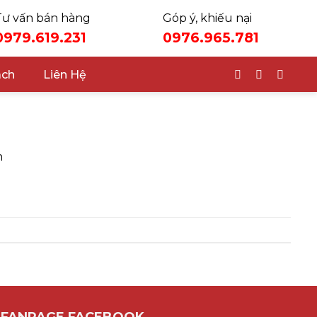
Tư vấn bán hàng
Góp ý, khiếu nại
0979.619.231
0976.965.781
ách
Liên Hệ
n
FANPAGE FACEBOOK