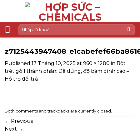
Skip
to
content
Tìm
kiếm:
z7125443947408_e1cabefef66ba861
Published
17 Tháng 10, 2025
at
960 × 1280
in
Bột
trét gỗ 1 thành phần: Dễ dùng, độ bám dính cao –
Hỗ trợ đổi trả
Both comments and trackbacks are currently closed.
←
Previous
Next
→