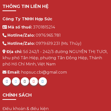
THÔNG TIN LIÊN HỆ
Công Ty TNHH Hợp Sức
Mã số thuế:
3701815214
Hotline/Zalo:
0976.965.781
Hotline/Zalo:
0979.619.231 (Ms. Thúy)
Địa chỉ:
Số 242/1 - 242/3 đường NGUYỄN THỊ TƯƠI,
khu phố Tân Hiệp, phường Tân Đông Hiệp, Thành
phố Hồ Chí Minh, Việt Nam
Email:
hopsuc.cbi@gmail.com
CHÍNH SÁCH
Điều khoản & điều kiện