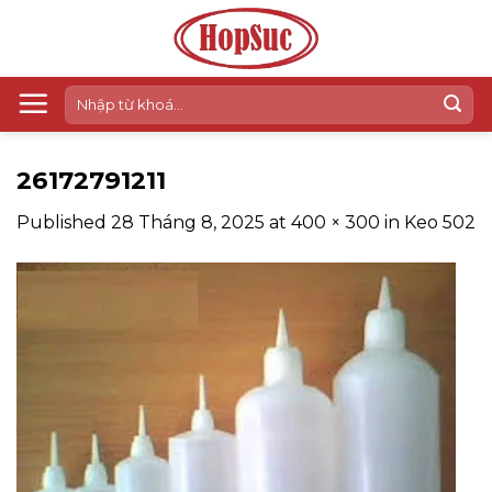
Skip
to
content
Tìm
kiếm:
26172791211
Published
28 Tháng 8, 2025
at
400 × 300
in
Keo 502