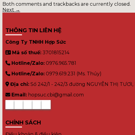
Both comments and trackbacks are currently closed.
Next
→
THÔNG TIN LIÊN HỆ
Công Ty TNHH Hợp Sức
Mã số thuế:
3701815214
Hotline/Zalo:
0976.965.781
Hotline/Zalo:
0979.619.231 (Ms. Thúy)
Địa chỉ:
Số 242/1 - 242/3 đường NGUYỄN THỊ TƯƠI, 
Email:
hopsuc.cbi@gmail.com
CHÍNH SÁCH
Điều khoản & điều kiện