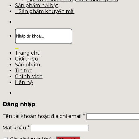
Sản phẩm nổi bật
Sản phẩm khuyến mãi
Tìm
kiếm:
Trang chủ
Giới thiệu
Sản phẩm
Tin tức
Chính sách
Liên hệ
Đăng nhập
Tên tài khoản hoặc địa chỉ email
*
Mật khẩu
*