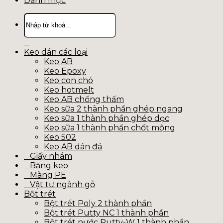
Danh mục
Tìm
kiếm:
Keo dán các loại
Keo AB
Keo Epoxy
Keo con chó
Keo hotmelt
Keo AB chống thấm
Keo sữa 2 thành phần ghép ngang
Keo sữa 1 thành phần ghép dọc
Keo sữa 1 thành phần chốt mộng
Keo 502
Keo AB dán đá
Giấy nhám
Băng keo
Màng PE
Vật tư ngành gỗ
Bột trét
Bột trét Poly 2 thành phần
Bột trét Putty NC 1 thành phần
Bột trét nước Putty-W 1 thành phần