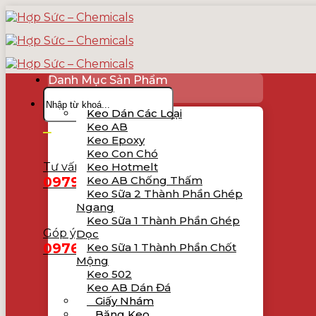
Skip
to
content
Danh Mục Sản Phẩm
Tìm
kiếm:
Keo Dán Các Loại
Keo AB
Keo Epoxy
Keo Con Chó
Tư vấn bán hàng
Keo Hotmelt
0979.619.231
Keo AB Chống Thấm
Keo Sữa 2 Thành Phần Ghép
Ngang
Keo Sữa 1 Thành Phần Ghép
Góp ý, khiếu nại
Dọc
0976.965.781
Keo Sữa 1 Thành Phần Chốt
Mộng
Keo 502
Keo AB Dán Đá
Giấy Nhám
Băng Keo