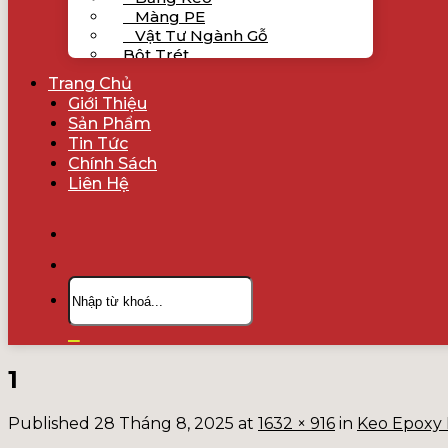
Màng PE
Vật Tư Ngành Gỗ
Bột Trét
Bột Trét Poly 2 Thành Phần
Trang Chủ
Bột Trét Putty NC 1 Thành Phần
Giới Thiệu
Sản Phẩm
Bột Trét Nước Putty-W 1 Thành
Tin Tức
Phần
Chính Sách
Sản Phẩm Nổi Bật
Liên Hệ
Sản Phẩm Khuyến Mãi
Tìm
kiếm:
1
Published
28 Tháng 8, 2025
at
1632 × 916
in
Keo Epoxy